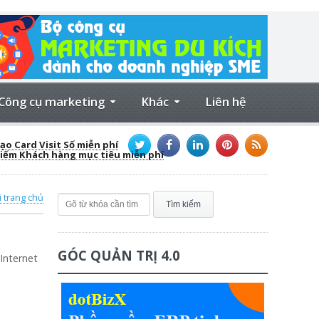
Công cụ marketing
Khác
Liên hệ
ạo Card Visit Số miễn phí
kiếm Khách hàng mục tiêu miễn phí
i trang chủ
GÓC QUẢN TRỊ 4.0
 Internet