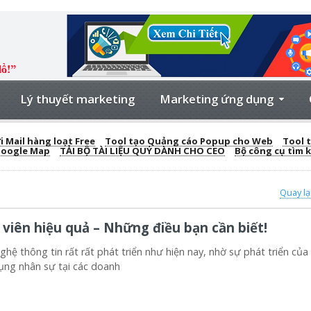
Lý thuyết marketing
Marketing ứng dụng
 Mail hàng loạt Free
Tool tạo Quảng cáo Popup cho Web
Tool t
Google Map
TẢI BỘ TÀI LIỆU QUÝ DÀNH CHO CEO
Bộ công cụ tìm 
Quay lạ
viên hiệu quả – Những điều bạn cần biết!
ghệ thông tin rất rất phát triển như hiện nay, nhờ sự phát triển của
ụng nhân sự tại các doanh