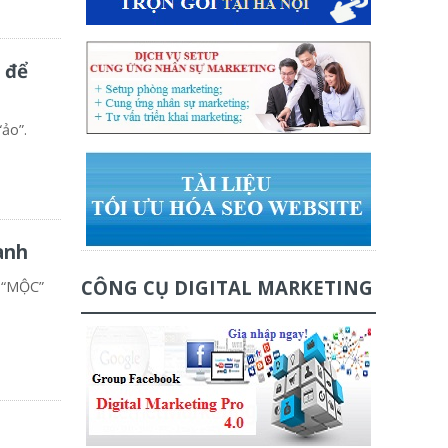
 để
“ảo”.
anh
CÔNG CỤ DIGITAL MARKETING
ừ “MỘC”