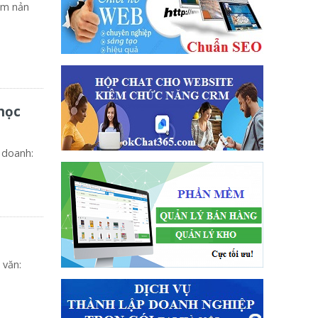
làm nản
học
 doanh:
 văn: