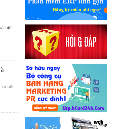
ải biết
hà
 cơ hội