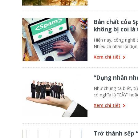
Bản chất của Sp
không bị coi là 
Hiện nay, công nghệ t
Nhiều cá nhân lợi dụ
Xem chi tiết
“Dụng nhân như
Như chúng ta biết, t
có nghĩa là “CÂY” hoặ
Xem chi tiết
Trở thành sếp “