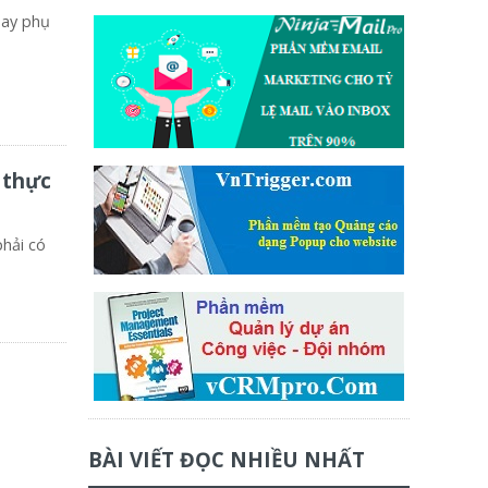
hay phụ
 thực
phải có
BÀI VIẾT ĐỌC NHIỀU NHẤT