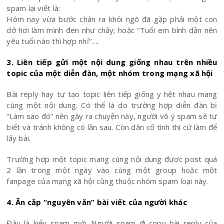
spam lại viết là:
Hôm nay vừa bước chân ra khỏi ngõ đã gặp phải một con
dở hơi làm mình đen như chấy; hoặc “Tuổi em bính dần nên
yêu tuổi nào thì hợp nhỉ”….
3. Liên tiếp gửi một nội dung giống nhau trên nhiều
topic của một diễn đàn, một nhóm trong mạng xã hội
Bài reply hay tự tạo topic liên tiếp giống y hệt nhau mang
cùng một nội dung. Có thể là do trường hợp diễn đàn bị
“Làm sao đó” nên gây ra chuyện này, người vô ý spam sẽ tự
biết và tránh không có lần sau. Còn dân cố tình thì cứ làm để
lấy bài.
Trường hợp một topic mang cùng nội dung được post quá
2 lần trong một ngày vào cùng một group hoặc một
fanpage của mạng xã hội cũng thuộc nhóm spam loại này.
4. Ăn cắp “nguyên văn” bài viết của người khác
Đây là kiểu spam mới. Người spam đi copy bài reply của