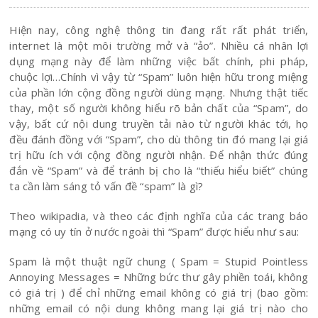
Hiện nay, công nghệ thông tin đang rất rất phát triển,
internet là một môi trường mở và “ảo”. Nhiều cá nhân lợi
dụng mạng này để làm những việc bất chính, phi pháp,
chuộc lợi…Chính vì vậy từ “Spam” luôn hiện hữu trong miệng
của phần lớn cộng đồng người dùng mạng. Nhưng thật tiếc
thay, một số người không hiểu rõ bản chất của “Spam”, do
vậy, bất cứ nội dung truyền tải nào từ người khác tới, họ
đều đánh đồng với “Spam”, cho dù thông tin đó mang lại giá
trị hữu ích với cộng đồng người nhận. Để nhận thức đúng
đắn về “Spam” và để tránh bị cho là “thiếu hiểu biết” chúng
ta cần làm sáng tỏ vấn đề “spam” là gì?
Theo wikipadia, và theo các định nghĩa của các trang báo
mạng có uy tín ở nước ngoài thì “Spam” được hiểu như sau:
Spam là một thuật ngữ chung ( Spam = Stupid Pointless
Annoying Messages = Những bức thư gây phiền toái, không
có giá trị ) để chỉ những email không có giá trị (bao gồm:
những email có nội dung không mang lại giá trị nào cho