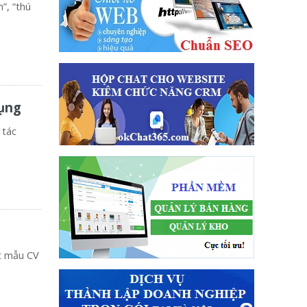
”, “thú
dụng
 tác
ột mẫu CV