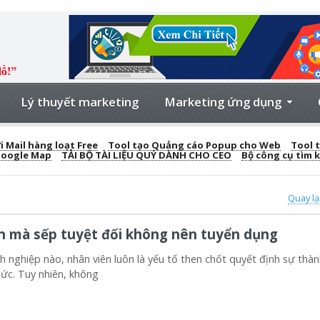
Lý thuyết marketing
Marketing ứng dụng
 Mail hàng loạt Free
Tool tạo Quảng cáo Popup cho Web
Tool t
Google Map
TẢI BỘ TÀI LIỆU QUÝ DÀNH CHO CEO
Bộ công cụ tìm 
Quay lạ
ên mà sếp tuyệt đối không nên tuyển dụng
ghiệp nào, nhân viên luôn là yếu tố then chốt quyết định sự thà
hức. Tuy nhiên, không