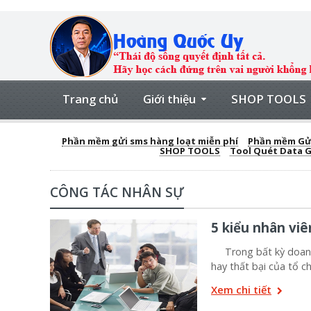
Trang chủ
Giới thiệu
SHOP TOOLS
Phần mềm gửi sms hàng loạt miễn phí
Phần mềm Gửi
SHOP TOOLS
Tool Quét Data 
CÔNG TÁC NHÂN SỰ
5 kiểu nhân vi
Trong bất kỳ doanh n
hay thất bại của tổ c
Xem chi tiết