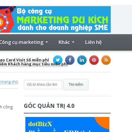
Công cụ marketing
Khác
Liên hệ
ạo Card Visit Số miễn phí
kiếm Khách hàng mục tiêu miễn phí
i trang chủ
GÓC QUẢN TRỊ 4.0
nh công