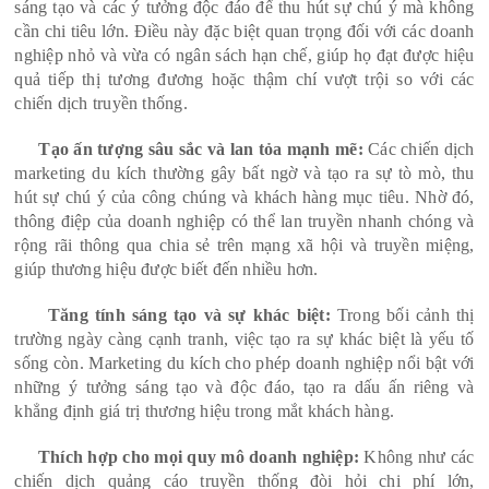
sáng tạo và các ý tưởng độc đáo để thu hút sự chú ý mà không
cần chi tiêu lớn. Điều này đặc biệt quan trọng đối với các doanh
nghiệp nhỏ và vừa có ngân sách hạn chế, giúp họ đạt được hiệu
quả tiếp thị tương đương hoặc thậm chí vượt trội so với các
chiến dịch truyền thống.
Tạo ấn tượng sâu sắc và lan tỏa mạnh mẽ:
Các chiến dịch
marketing du kích thường gây bất ngờ và tạo ra sự tò mò, thu
hút sự chú ý của công chúng và khách hàng mục tiêu. Nhờ đó,
thông điệp của doanh nghiệp có thể lan truyền nhanh chóng và
rộng rãi thông qua chia sẻ trên mạng xã hội và truyền miệng,
giúp thương hiệu được biết đến nhiều hơn.
Tăng tính sáng tạo và sự khác biệt:
Trong bối cảnh thị
trường ngày càng cạnh tranh, việc tạo ra sự khác biệt là yếu tố
sống còn. Marketing du kích cho phép doanh nghiệp nổi bật với
những ý tưởng sáng tạo và độc đáo, tạo ra dấu ấn riêng và
khẳng định giá trị thương hiệu trong mắt khách hàng.
Thích hợp cho mọi quy mô doanh nghiệp:
Không như các
chiến dịch quảng cáo truyền thống đòi hỏi chi phí lớn,