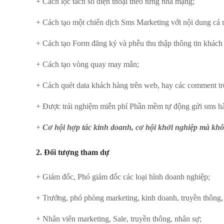
+ Cách lọc tách số điện thoại theo từng nhà mạng;
+ Cách tạo một chiến dịch Sms Marketing với nội dung cá 
+ Cách tạo Form đăng ký và phễu thu thập thông tin khách
+ Cách tạo vòng quay may mắn;
+ Cách quét data khách hàng trên web, hay các comment trê
+ Được trải nghiệm miễn phí Phần mềm tự động gửi sms hàn
+
Cơ hội hợp tác kinh doanh, cơ hội khởi nghiệp mà kh
2. Đối tượng tham dự
+ Giám đốc, Phó giám đốc các loại hình doanh nghiệp;
+ Trưởng, phó phòng marketing, kinh doanh, truyền thông
+ Nhân viên marketing, Sale, truyền thông, nhân sự;