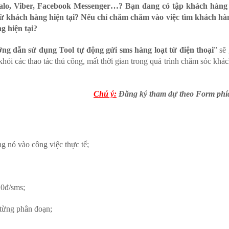
Zalo, Viber, Facebook Messenger…? Bạn đang có tập khách hàn
 từ khách hàng hiện tại? Nếu chỉ chăm chăm vào việc tìm khách hà
g hiện tại?
ng dẫn sử dụng Tool tự động gửi sms hàng loạt từ điện thoại
” sẽ
hỏi các thao tác thủ công, mất thời gian trong quá trình chăm sóc khác
Chú ý:
Đăng ký tham dự theo Form phía 
 nó vào công việc thực tế;
10đ/sms;
từng phân đoạn;