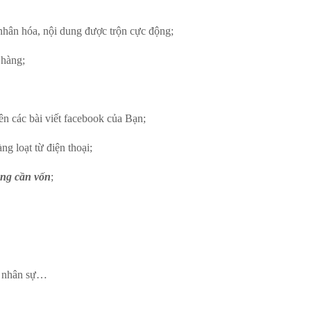
nhân hóa, nội dung được trộn cực động;
 hàng;
n các bài viết facebook của Bạn;
g loạt từ điện thoại;
ông cần vốn
;
, nhân sự…