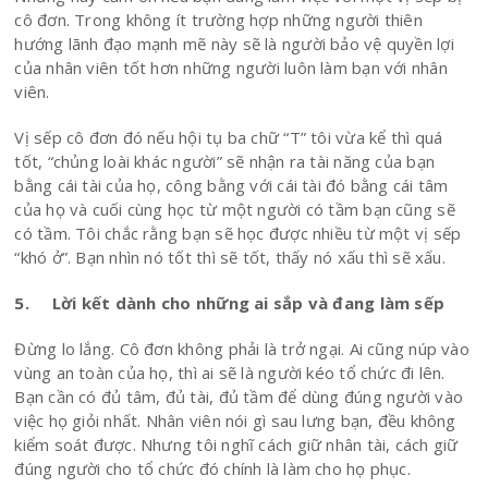
cô đơn. Trong không ít trường hợp những người thiên
hướng lãnh đạo mạnh mẽ này sẽ là người bảo vệ quyền lợi
của nhân viên tốt hơn những người luôn làm bạn với nhân
viên.
Vị sếp cô đơn đó nếu hội tụ ba chữ “T” tôi vừa kể thì quá
tốt, “chủng loài khác người” sẽ nhận ra tài năng của bạn
bằng cái tài của họ, công bằng với cái tài đó bằng cái tâm
của họ và cuối cùng học từ một người có tầm bạn cũng sẽ
có tầm. Tôi chắc rằng bạn sẽ học được nhiều từ một vị sếp
“khó ở”. Bạn nhìn nó tốt thì sẽ tốt, thấy nó xấu thì sẽ xấu.
5. Lời kết dành cho những ai sắp và đang làm sếp
Đừng lo lắng. Cô đơn không phải là trở ngại. Ai cũng núp vào
vùng an toàn của họ, thì ai sẽ là người kéo tổ chức đi lên.
Bạn cần có đủ tâm, đủ tài, đủ tầm để dùng đúng người vào
việc họ giỏi nhất. Nhân viên nói gì sau lưng bạn, đều không
kiểm soát được. Nhưng tôi nghĩ cách giữ nhân tài, cách giữ
đúng người cho tổ chức đó chính là làm cho họ phục.