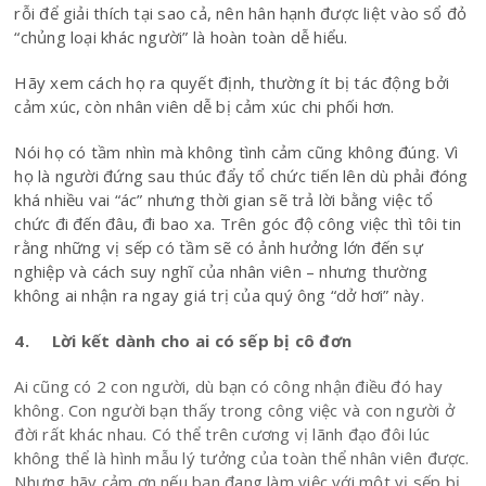
rỗi để giải thích tại sao cả, nên hân hạnh được liệt vào sổ đỏ
“chủng loại khác người” là hoàn toàn dễ hiểu.
Hãy xem cách họ ra quyết định, thường ít bị tác động bởi
cảm xúc, còn nhân viên dễ bị cảm xúc chi phối hơn.
Nói họ có tầm nhìn mà không tình cảm cũng không đúng. Vì
họ là người đứng sau thúc đẩy tổ chức tiến lên dù phải đóng
khá nhiều vai “ác” nhưng thời gian sẽ trả lời bằng việc tổ
chức đi đến đâu, đi bao xa. Trên góc độ công việc thì tôi tin
rằng những vị sếp có tầm sẽ có ảnh hưởng lớn đến sự
nghiệp và cách suy nghĩ của nhân viên – nhưng thường
không ai nhận ra ngay giá trị của quý ông “dở hơi” này.
4. Lời kết dành cho ai có sếp bị cô đơn
Ai cũng có 2 con người, dù bạn có công nhận điều đó hay
không. Con người bạn thấy trong công việc và con người ở
đời rất khác nhau. Có thể trên cương vị lãnh đạo đôi lúc
không thể là hình mẫu lý tưởng của toàn thể nhân viên được.
Nhưng hãy cảm ơn nếu bạn đang làm việc với một vị sếp bị