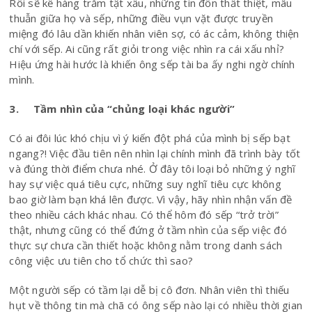
Rồi sẽ kể hàng trăm tật xấu, những tin đồn thất thiệt, mâu
thuẫn giữa họ và sếp, những điều vụn vặt được truyền
miệng đó lâu dần khiến nhân viên sợ, có ác cảm, không thiện
chí với sếp. Ai cũng rất giỏi trong việc nhìn ra cái xấu nhỉ?
Hiệu ứng hài hước là khiến ông sếp tài ba ấy nghi ngờ chính
mình.
3. Tầm nhìn của “chủng loại khác người”
Có ai đôi lúc khó chịu vì ý kiến đột phá của mình bị sếp bạt
ngang?! Việc đầu tiên nên nhìn lại chính mình đã trình bày tốt
và đúng thời điểm chưa nhé. Ở đây tôi loại bỏ những ý nghĩ
hay sự việc quá tiêu cực, những suy nghĩ tiêu cực không
bao giờ làm bạn khá lên được. Vì vậy, hãy nhìn nhận vấn đề
theo nhiều cách khác nhau. Có thể hôm đó sếp “trở trời”
thật, nhưng cũng có thể đứng ở tầm nhìn của sếp việc đó
thực sự chưa cần thiết hoặc không nằm trong danh sách
công việc ưu tiên cho tổ chức thì sao?
Một người sếp có tầm lại dễ bị cô đơn. Nhân viên thì thiếu
hụt về thông tin mà chã có ông sếp nào lại có nhiều thời gian