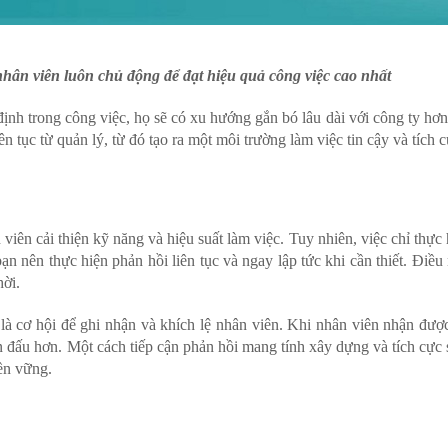
nhân viên luôn chủ động để đạt hiệu quả công việc cao nhất
h trong công việc, họ sẽ có xu hướng gắn bó lâu dài với công ty hơ
n tục từ quản lý, từ đó tạo ra một môi trường làm việc tin cậy và tích c
n cải thiện kỹ năng và hiệu suất làm việc. Tuy nhiên, việc chỉ thực 
n nên thực hiện phản hồi liên tục và ngay lập tức khi cần thiết. Điều
hời.
 cơ hội để ghi nhận và khích lệ nhân viên. Khi nhân viên nhận đượ
n đấu hơn. Một cách tiếp cận phản hồi mang tính xây dựng và tích cực 
ền vững.