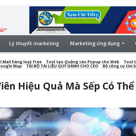
Lý thuyết marketing
Marketing ứng dụng
 Mail hàng loạt Free
Tool tạo Quảng cáo Popup cho Web
Tool t
Google Map
TẢI BỘ TÀI LIỆU QUÝ DÀNH CHO CEO
Bộ công cụ tìm 
Viên Hiệu Quả Mà Sếp Có Thể