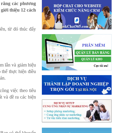
a rằng các phương
giới thiệu 12 cách
ên, từ đó thúc đẩy
m lẫn và giảm hiệu
 thể thực hiện điều
án.
ông việc theo tiêu
t và đề ra các biện
 Bạn có thể khuyến