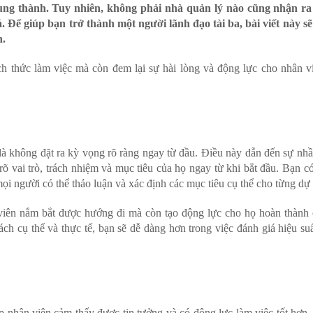
rung thành. Tuy nhiên, không phải nhà quản lý nào cũng nhận r
 Để giúp bạn trở thành một người lãnh đạo tài ba, bài viết này sẽ 
n.
hức làm việc mà còn đem lại sự hài lòng và động lực cho nhân vi
 không đặt ra kỳ vọng rõ ràng ngay từ đầu. Điều này dẫn đến sự nhầ
õ vai trò, trách nhiệm và mục tiêu của họ ngay từ khi bắt đầu. Bạn có
mọi người có thể thảo luận và xác định các mục tiêu cụ thể cho từng dự 
n nắm bắt được hướng đi mà còn tạo động lực cho họ hoàn thành c
ch cụ thể và thực tế, bạn sẽ dễ dàng hơn trong việc đánh giá hiệu suấ
 nhân viên cảm thấy được tin tưởng và có động lực làm việc tốt hơn.