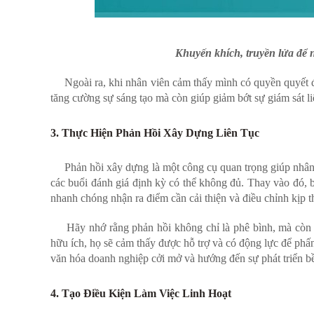
Khuyến khích, truyền lửa để 
Ngoài ra, khi nhân viên cảm thấy mình có quyền quyết địn
tăng cường sự sáng tạo mà còn giúp giảm bớt sự giám sát liê
3. Thực Hiện Phản Hồi Xây Dựng Liên Tục
Phản hồi xây dựng là một công cụ quan trọng giúp nhân viê
các buổi đánh giá định kỳ có thể không đủ. Thay vào đó, bạ
nhanh chóng nhận ra điểm cần cải thiện và điều chỉnh kịp t
Hãy nhớ rằng phản hồi không chỉ là phê bình, mà còn là
hữu ích, họ sẽ cảm thấy được hỗ trợ và có động lực để phấ
văn hóa doanh nghiệp cởi mở và hướng đến sự phát triển b
4. Tạo Điều Kiện Làm Việc Linh Hoạt