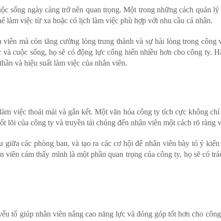
c sống ngày càng trở nên quan trọng. Một trong những cách quản lý 
thể làm việc từ xa hoặc có lịch làm việc phù hợp với nhu cầu cá nhân.
iên mà còn tăng cường lòng trung thành và sự hài lòng trong công v
c và cuộc sống, họ sẽ có động lực cống hiến nhiều hơn cho công ty. 
 thần và hiệu suất làm việc của nhân viên.
àm việc thoải mái và gắn kết. Một văn hóa công ty tích cực không chỉ
cốt lõi của công ty và truyền tải chúng đến nhân viên một cách rõ ràng 
iữa các phòng ban, và tạo ra các cơ hội để nhân viên bày tỏ ý kiến
 viên cảm thấy mình là một phần quan trọng của công ty, họ sẽ có tr
u tố giúp nhân viên nâng cao năng lực và đóng góp tốt hơn cho công 