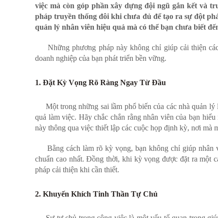
việc mà còn góp phần xây dựng đội ngũ gắn kết và t
pháp truyền thống đôi khi chưa đủ để tạo ra sự đột phá.
quản lý nhân viên hiệu quả mà có thể bạn chưa biết đế
Những phương pháp này không chỉ giúp cải thiện cách t
doanh nghiệp của bạn phát triển bền vững.
1. Đặt Kỳ Vọng Rõ Ràng Ngay Từ Đầu
Một trong những sai lầm phổ biến của các nhà quản lý là
quả làm việc. Hãy chắc chắn rằng nhân viên của bạn hiểu r
này thông qua việc thiết lập các cuộc họp định kỳ, nơi mà 
Bằng cách làm rõ kỳ vọng, bạn không chỉ giúp nhân viê
chuẩn cao nhất. Đồng thời, khi kỳ vọng được đặt ra một cá
pháp cải thiện khi cần thiết.
2. Khuyến Khích Tinh Thần Tự Chủ
Sự tự chủ trong công việc là một yếu tố quan trọng giúp