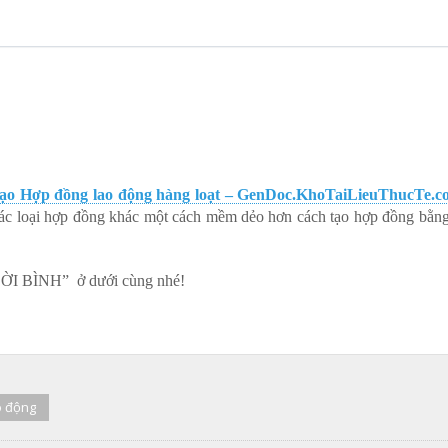
ạo Hợp đồng lao động hàng loạt – GenDoc.KhoTaiLieuThucTe.c
c loại hợp đồng khác một cách mềm dẻo hơn cách tạo hợp đồng bằng 
LỜI BÌNH” ở dưới cùng nhé!
o động