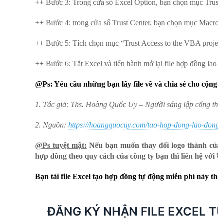
++ Bước 3: Trong cửa sổ Excel Option, bạn chọn mục Trust
++ Bước 4: trong cửa sổ Trust Center, bạn chọn mục Macro
++ Bước 5: Tích chọn mục “Trust Access to the VBA projec
++ Bước 6: Tắt Excel và tiến hành mở lại file hợp đồng lao
@Ps: Yêu cầu những bạn lấy file về và chia sẻ cho cộng 
1. Tác giả: Ths. Hoàng Quốc Uy – Người sáng lập cổng t
2. Nguồn:
https://hoangquocuy.com/tao-hop-dong-lao-dong
@Ps tuyệt mật:
Nếu bạn muốn thay đổi logo thành của
hợp đồng theo quy cách của công ty bạn thì liên hệ v
Bạn tải file Excel tạo hợp đồng tự động miễn phí này 