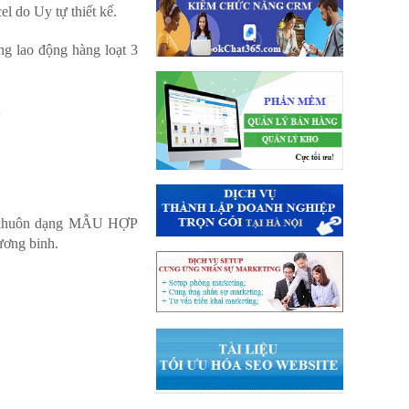
el do Uy tự thiết kế.
ng lao động hàng loạt 3
;
úng khuôn dạng MẪU HỢP
ơng binh.