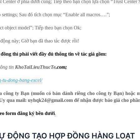
 Center ở phía dưới cùng; Tiếp theo bạn chọn lựa chọn “Trust Center 
 settings; Sau đó tích chọn mục “Enable all macros….”;
t object model”; Tiếp theo bạn chọn Ok;
 động này; Giờ bạn đã thao tác được rồi!
đồng thì phải viết đầy đủ thông tin về tác giả gồm:
hông tin
KhoTaiLieuThucTe
.com
;
-tu-dong-bang-excel/
 công ty Bạn (muốn có bản dành riêng cho công ty Bạn) hoặc m
ới Uy qua mail: uyhqk24@gmail.com để nhận được báo giá cho phầ
theo form đăng ký bên dưới
.