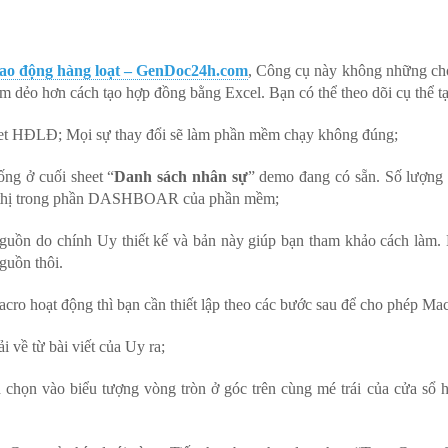
lao động hàng loạt – GenDoc24h.com
, Công cụ này không những ch
 dẻo hơn cách tạo hợp đồng bằng Excel. Bạn có thể theo dõi cụ thể t
heet HĐLĐ; Mọi sự thay đổi sẽ làm phần mềm chạy không đúng;
ống ở cuối sheet “
Danh sách nhân sự
” demo đang có sẵn. Số lượng 
iển thị trong phần DASHBOAR của phần mềm;
guồn do chính Uy thiết kế và bản này giúp bạn tham khảo cách làm.
guồn thôi.
ro hoạt động thì bạn cần thiết lập theo các bước sau để cho phép Ma
 về từ bài viết của Uy ra;
chọn vào biểu tượng vòng tròn ở góc trên cùng mé trái của cửa sổ 