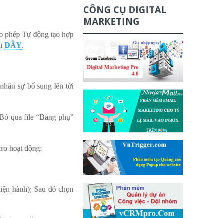
CÔNG CỤ DIGITAL
MARKETING
o phép Tự động tạo hợp
ại
ĐÂY
.
nhân sự bổ sung lên tới
 Bỏ qua file “Bảng phụ”
cro hoạt động:
hiện hành); Sau đó chọn