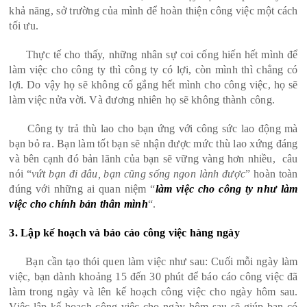
khả năng, sở trường của mình để hoàn thiện công việc một cách
tối ưu.
Thực tế cho thấy, những nhân sự coi cống hiến hết mình để
làm việc cho công ty thì công ty có lợi, còn mình thì chẳng có
lợi. Do vậy họ sẽ không cố gắng hết mình cho công việc, họ sẽ
làm việc nửa vời. Và đương nhiên họ sẽ không thành công.
Công ty trả thù lao cho bạn ứng với công sức lao động mà
bạn bỏ ra. Bạn làm tốt bạn sẽ nhận được mức thù lao xứng đáng
và bên cạnh đó bản lãnh của bạn sẽ vững vàng hơn nhiều, câu
nói “
vứt bạn đi đâu, bạn cũng sống ngon lành được
” hoàn toàn
đúng với những ai quan niệm “
làm việc cho công ty như làm
việc cho chính bản thân mình
“.
3. Lập kế hoạch và báo cáo công việc hàng ngày
Bạn cần tạo thói quen làm việc như sau: Cuối mỗi ngày làm
việc, bạn dành khoảng 15 đến 30 phút để báo cáo công việc đã
làm trong ngày và lên kế hoạch công việc cho ngày hôm sau.
Việc lập kế hoạch công việc cho ngày hôm sau sẽ giúp bạn có