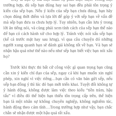
trường hợp, dù sếp bạn đúng hay sai bạn đều phải tôn trọng ý
kiến của sếp bạn. Nếu ý kiến của sếp bạn chưa đúng, bạn hãy
chọn đúng thời điểm và lựa lời để góp ý với sếp bạn về vấn đề
mà sếp bạn đưa ra chưa hợp lý. Tuy nhiên, bạn cần lưu ý trong
lời ăn tiếng nói, và cùng phải xem tính cách của sếp bạn thế nào
để bạn có cách hành xử cho hợp lý. Tránh việc nói xấu sếp bạn
(kể cả trước mặt hay sau lưng), vì qua câu chuyện đó những
người xung quanh bạn sẽ đánh giá không tốt về bạn. Và bạn sẽ
nhận hậu quả như thế nào nếu như sếp bạn biết việc bạn nói xấu
họ?
Trước khi thực thi bất cứ công việc gì quan trọng bạn cũng
cần xin ý kiến chỉ đạo của sếp, ngay cả khi bạn muốn xin nghỉ
phép, xin nghỉ vì việc riêng…bạn cần có văn bản gửi sếp, nếu
sếp bạn đồng ý thì lúc đó bạn mới triển khai. Tuyệt đối không tự
ý hành động, không được làm việc theo kiểu “tiền trảm, hậu
tấu” vì điều đó thể hiện bạn thiếu tôn trọng cấp trên, thể hiện
bạn là một nhân sự không chuyên nghiệp, không nghiêm túc,
hành động theo cảm tính…Trong trường hợp như vậy, bạn chắc
chắn sẽ nhận được một hậu quả rất xấu.