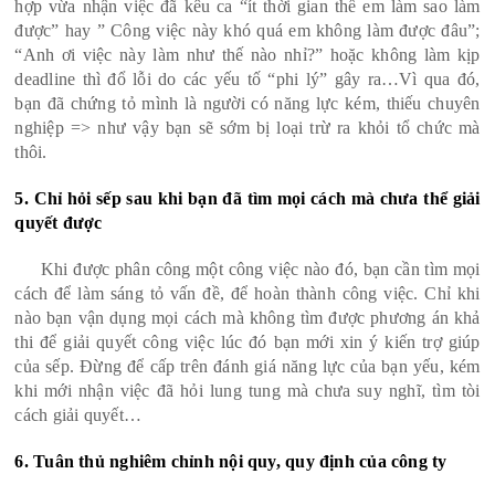
hợp vừa nhận việc đã kêu ca “ít thời gian thế em làm sao làm
được” hay ” Công việc này khó quá em không làm được đâu”;
“Anh ơi việc này làm như thế nào nhỉ?” hoặc không làm kịp
deadline thì đổ lỗi do các yếu tố “phi lý” gây ra…Vì qua đó,
bạn đã chứng tỏ mình là người có năng lực kém, thiếu chuyên
nghiệp => như vậy bạn sẽ sớm bị loại trừ ra khỏi tổ chức mà
thôi.
5. Chỉ hỏi sếp sau khi bạn đã tìm mọi cách mà chưa thể giải
quyết được
Khi được phân công một công việc nào đó, bạn cần tìm mọi
cách để làm sáng tỏ vấn đề, để hoàn thành công việc. Chỉ khi
nào bạn vận dụng mọi cách mà không tìm được phương án khả
thi để giải quyết công việc lúc đó bạn mới xin ý kiến trợ giúp
của sếp. Đừng để cấp trên đánh giá năng lực của bạn yếu, kém
khi mới nhận việc đã hỏi lung tung mà chưa suy nghĩ, tìm tòi
cách giải quyết…
6. Tuân thủ nghiêm chỉnh nội quy, quy định của công ty