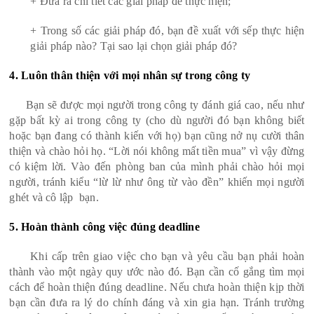
+ Đưa ra chi tiết các giải pháp để thực hiện;
+ Trong số các giải pháp đó, bạn đề xuất với sếp thực hiện
giải pháp nào? Tại sao lại chọn giải pháp đó?
4. Luôn thân thiện với mọi nhân sự trong công ty
Bạn sẽ được mọi người trong công ty đánh giá cao, nếu như
gặp bất kỳ ai trong công ty (cho dù người đó bạn không biết
hoặc bạn đang có thành kiến với họ) bạn cũng nở nụ cười thân
thiện và chào hỏi họ. “Lời nói không mất tiền mua” vì vậy đừng
có kiệm lời. Vào đến phòng ban của mình phải chào hỏi mọi
người, tránh kiểu “lừ lừ như ông từ vào đền” khiến mọi người
ghét và cô lập bạn.
5. Hoàn thành công việc đúng deadline
Khi cấp trên giao việc cho bạn và yêu cầu bạn phải hoàn
thành vào một ngày quy ước nào đó. Bạn cần cố gắng tìm mọi
cách để hoàn thiện đúng deadline. Nếu chưa hoàn thiện kịp thời
bạn cần đưa ra lý do chính đáng và xin gia hạn. Tránh trường