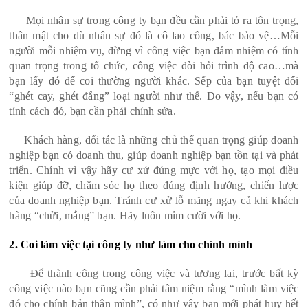
Mọi nhân sự trong công ty bạn đều cần phải tỏ ra tôn trọng,
thân mật cho dù nhân sự đó là cô lao công, bác bảo vệ…Mỗi
người mỗi nhiệm vụ, đừng vì công việc bạn đảm nhiệm có tính
quan trọng trong tổ chức, công việc đòi hỏi trình độ cao…mà
bạn lấy đó để coi thường người khác. Sếp của bạn tuyệt đối
“ghét cay, ghét đắng” loại người như thế. Do vậy, nếu bạn có
tính cách đó, bạn cần phải chỉnh sửa.
Khách hàng, đối tác là những chủ thể quan trọng giúp doanh
nghiệp bạn có doanh thu, giúp doanh nghiệp bạn tồn tại và phát
triển. Chính vì vậy hãy cư xử đúng mực với họ, tạo mọi điều
kiện giúp đỡ, chăm sóc họ theo đúng định hướng, chiến lược
của doanh nghiệp bạn. Tránh cư xử lỗ mãng ngay cả khi khách
hàng “chửi, mắng” bạn. Hãy luôn mỉm cười với họ.
2. Coi làm việc tại công ty như làm cho chính mình
Để thành công trong công việc và tương lai, trước bất kỳ
công việc nào bạn cũng cần phải tâm niệm rằng “mình làm việc
đó cho chính bản thân mình”, có như vậy bạn mới phát huy hết