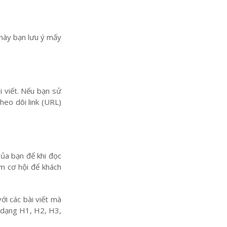
 này bạn lưu ý mấy
i viết. Nếu bạn sử
heo dõi link (URL)
của bạn để khi đọc
êm cơ hội để khách
ới các bài viết mà
h dạng H1, H2, H3,