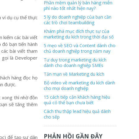
Phần mềm quản lý bán hàng miễn
phí nào tốt nhất hiện nay?
5 lý do doanh nghiệp của bạn cần
m ví dụ cụ thể thực
các trò chơi teambuilding
Khám phá mục đích thực sự của
marketing du kích trong thời đại số
 kiếm các bài viết
o đó bạn tiến hành
5 mẹo về SEO và Content dành cho
 các bài viết tham
chủ doanh nghiệp trong năm nay
 gọi là Developer
Tư duy trong marketing du kích
dành cho doanh nghiệp SMEs
Tản mạn về Marketing du kích
 khách hàng đọc họ
Bộ video về marketing du kích dành
ận được.
cho mọi doanh nghiệp
15 cách tiếp cận khách hàng hiệu
t xong thì nhờ đồn
quả có thể bạn chưa biết
a bạn sẽ tăng thêm
Cách thu thập lead hiệu quả dành
cho sếp
PHẢN HỒI GẦN ĐÂY
học) để tạo sự dân