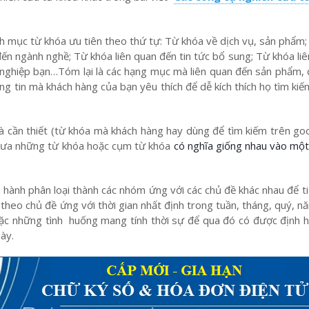
 mục từ khóa ưu tiên theo thứ tự: Từ khóa về dịch vụ, sản phẩm;
ến ngành nghề; Từ khóa liên quan đến tin tức bổ sung; Từ khóa li
h nghiệp bạn…Tóm lại là các hạng mục mà liên quan đến sản phẩm,
g tin mà khách hàng của bạn yêu thích để dễ kích thích họ tìm kiếm
cần thiết (từ khóa mà khách hàng hay dùng để tìm kiếm trên goo
n đưa những từ khóa hoặc cụm từ khóa
có nghĩa giống nhau vào một
ành phân loại thành các nhóm ứng với các chủ đề khác nhau để ti
ài theo chủ đề ứng với thời gian nhất định trong tuần, tháng, quý, 
oặc những tình huống mang tính thời sự để qua đó có được định 
này.