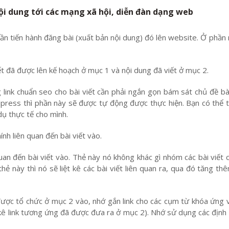
nội dung tới các mạng xã hội, diễn đàn dạng web
n tiến hành đăng bài (xuất bản nội dung) đó lên website. Ở phần
iết đã được lên kế hoạch ở mục 1 và nội dung đã viết ở mục 2.
 link chuẩn seo cho bài viết cần phải ngắn gọn bám sát chủ đề bà
dpress thì phần này sẽ được tự động được thực hiện. Bạn có thể t
dụ thực tế cho mình.
nh liên quan đến bài viết vào.
uan đến bài viết vào. Thẻ này nó không khác gì nhóm các bài viết 
hẻ này thì nó sẽ liệt kê các bài viết liên quan ra, qua đó tăng th
ược tổ chức ở mục 2 vào, nhớ gắn link cho các cụm từ khóa ứng v
t kê link tương ứng đã được đưa ra ở mục 2). Nhớ sử dụng các địn