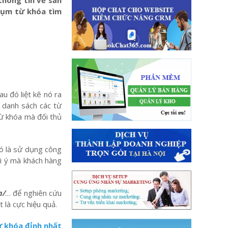
thông tin về sản
cụm từ khóa tìm
u đó liệt kê nó ra
t danh sách các từ
từ khóa mà đối thủ
ó là sử dụng công
i ý mà khách hàng
m/
… để nghiên cứu
 là cực hiệu quả.
ừ khóa đỉnh nhất