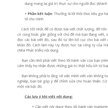
dung mang lại giá trị thực sự cho người đọc (khách
+
Phần kết luận
: Thường là lời thôi thúc kêu gọi 
tế cho mình.
Cách tốt nhất để có được bài viết chất lượng, đỡ tốn t
có cùng hoặc gần giống với chủ đề mà bạn đang viết, sa
đọc các bài viết đó, sau đó tự lên bố cục cho bài viết
khảo đó. Cách làm này Uy được học tại công ty của H
(Nhà Phát triển) nội dung.
Bạn cần nhớ phải viết theo lối hành văn của bạn (nên 
cảm thấy họ nhận được những giá trị thật hữu ích từ bạn.
Bạn không phải lo lắng về việc mình viết văn không hay,
nghiệp, bạn bè góp ý để chỉnh sửa cho hoàn thiện. Cứ
một vài bậc đó.
Các lưu ý khi viết nội dung:
+ Cần viết nội dung theo lối hành văn market