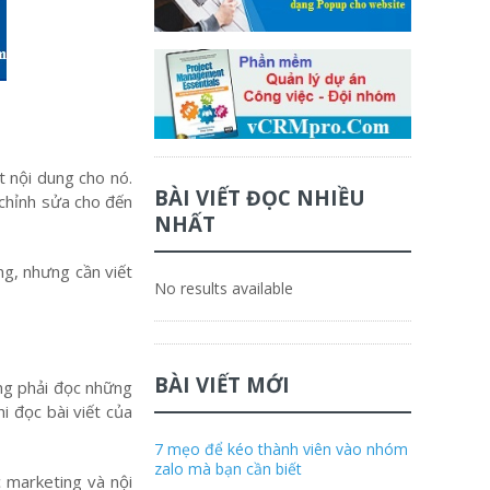
t nội dung cho nó.
BÀI VIẾT ĐỌC NHIỀU
 chỉnh sửa cho đến
NHẤT
g, nhưng cần viết
No results available
BÀI VIẾT MỚI
àng phải đọc những
i đọc bài viết của
7 mẹo để kéo thành viên vào nhóm
zalo mà bạn cần biết
c marketing và nội