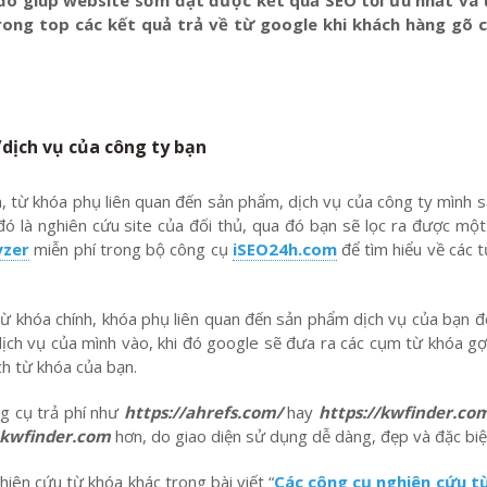
ở đó giúp website sớm đạt được kết quả
SEO tối ưu nhất
và 
ong top các kết quả trả về từ google khi khách hàng gõ 
dịch vụ của công ty bạn
từ khóa phụ liên quan đến sản phẩm, dịch vụ của công ty mình sa
 đó là nghiên cứu site của đối thủ, qua đó bạn sẽ lọc ra được mộ
yzer
miễn phí trong bộ công cụ
iSEO24h.com
để tìm hiểu về các 
 khóa chính, khóa phụ liên quan đến sản phẩm dịch vụ của bạn đ
ịch vụ của mình vào, khi đó google sẽ đưa ra các cụm từ khóa gợ
h từ khóa của bạn.
ng cụ trả phí như
https://ahrefs.com/
hay
https://kwfinder.co
kwfinder.com
hơn, do giao diện sử dụng dễ dàng, đẹp và đặc biệt
iên cứu từ khóa khác trong bài viết “
Các công cụ nghiên cứu t