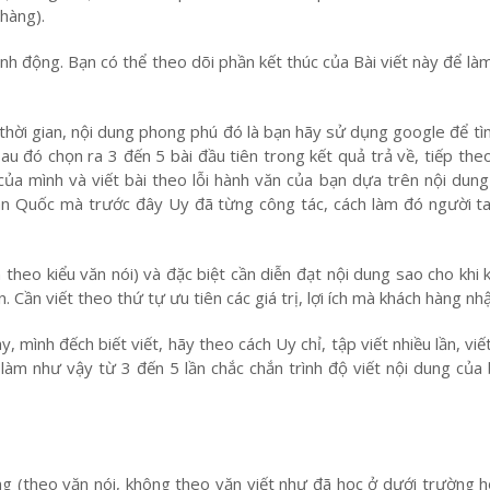
 hàng).
hành động. Bạn có thể theo dõi phần kết thúc của Bài viết này để là
hời gian, nội dung phong phú đó là bạn hãy sử dụng google để tìm
u đó chọn ra 3 đến 5 bài đầu tiên trong kết quả trả về, tiếp the
 của mình và viết bài theo lỗi hành văn của bạn dựa trên nội dung
àn Quốc mà trước đây Uy đã từng công tác, cách làm đó người ta
theo kiểu văn nói) và đặc biệt cần diễn đạt nội dung sao cho khi
 Cần viết theo thứ tự ưu tiên các giá trị, lợi ích mà khách hàng nh
 mình đếch biết viết, hãy theo cách Uy chỉ, tập viết nhiều lần, viế
 làm như vậy từ 3 đến 5 lần chắc chắn trình độ viết nội dung củ
ing (theo văn nói, không theo văn viết như đã học ở dưới trường 