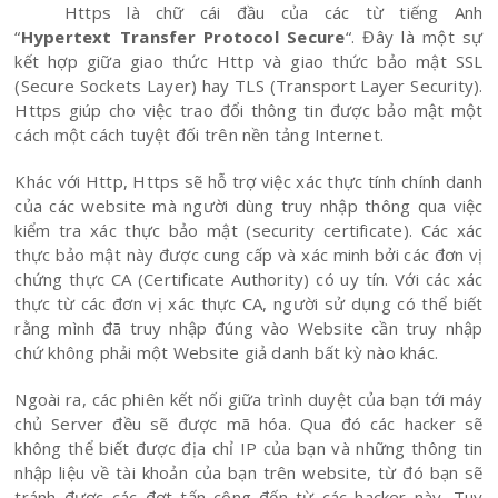
Https là chữ cái đầu của các từ tiếng Anh
“
Hypertext Transfer Protocol Secure
“. Đây là một sự
kết hợp giữa giao thức Http và giao thức bảo mật SSL
(Secure Sockets Layer) hay TLS (Transport Layer Security).
Https giúp cho việc trao đổi thông tin được bảo mật một
cách một cách tuyệt đối trên nền tảng Internet.
Khác với Http, Https sẽ hỗ trợ việc xác thực tính chính danh
của các website mà người dùng truy nhập thông qua việc
kiểm tra xác thực bảo mật (security certificate). Các xác
thực bảo mật này được cung cấp và xác minh bởi các đơn vị
chứng thực CA (Certificate Authority) có uy tín. Với các xác
thực từ các đơn vị xác thực CA, người sử dụng có thể biết
rằng mình đã truy nhập đúng vào Website cần truy nhập
chứ không phải một Website giả danh bất kỳ nào khác.
Ngoài ra, các phiên kết nối giữa trình duyệt của bạn tới máy
chủ Server đều sẽ được mã hóa. Qua đó các hacker sẽ
không thể biết được địa chỉ IP của bạn và những thông tin
nhập liệu về tài khoản của bạn trên website, từ đó bạn sẽ
tránh được các đợt tấn công đến từ các hacker này. Tuy