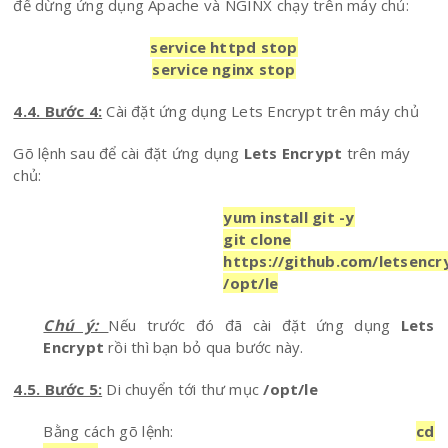
để dừng ứng dụng Apache và NGINX chạy trên máy chủ:
service httpd stop
service nginx stop
4.4. Bước 4:
Cài đặt ứng dụng Lets Encrypt trên máy chủ
Gõ lệnh sau để cài đặt ứng dụng
Lets Encrypt
trên máy
chủ:
yum install git -y
git clone
https://github.com/letsencr
/opt/le
Chú ý:
Nếu trước đó đã cài đặt ứng dụng
Lets
Encrypt
rồi thì bạn bỏ qua bước này.
4.5. Bước 5:
Di chuyển tới thư mục
/opt/le
Bằng cách gõ lệnh:
cd