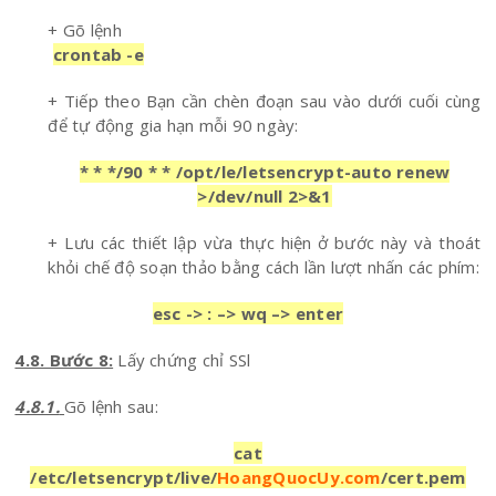
+ Gõ lệnh
crontab -e
+ Tiếp theo Bạn cần chèn đoạn sau vào dưới cuối cùng
để tự động gia hạn mỗi 90 ngày:
* * */90 * * /opt/le/letsencrypt-auto renew
>/dev/null 2>&1
+ Lưu các thiết lập vừa thực hiện ở bước này và thoát
khỏi chế độ soạn thảo bằng cách lần lượt nhấn các phím:
esc -> : –> wq –> enter
4.8. Bước 8:
Lấy chứng chỉ SSl
4.8.1.
Gõ lệnh sau:
cat
/etc/letsencrypt/live/
HoangQuocUy.com
/cert.pem