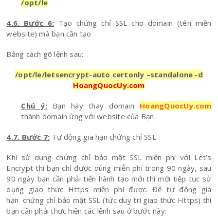
/opt/le
4.6. Bước 6:
Tạo chứng chỉ SSL cho domain (tên miền
website) mà bạn cần tạo
Bằng cách gõ lệnh sau:
/opt/le/letsencrypt-auto certonly –standalone -d
HoangQuocUy.com
Chú ý:
Bạn hãy thay domain
HoangQuocUy.com
thành domain ứng với website của Bạn.
4.7. Bước 7:
Tự động gia hạn chứng chỉ SSL
Khi sử dụng chứng chỉ bảo mật SSL miễn phí với Let’s
Encrypt thì bạn chỉ được dùng miễn phí trong 90 ngày, sau
90 ngày bạn cần phải tiến hành tạo mới thì mới tiếp tục sử
dụng giao thức Https miễn phí được. Để tự động gia
hạn chứng chỉ bảo mật SSL (tức duy trì giao thức Https) thì
bạn cần phải thực hiện các lệnh sau ở bước này: