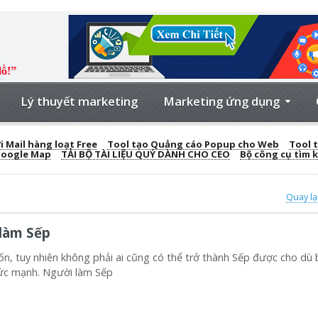
Lý thuyết marketing
Marketing ứng dụng
 Mail hàng loạt Free
Tool tạo Quảng cáo Popup cho Web
Tool t
Google Map
TẢI BỘ TÀI LIỆU QUÝ DÀNH CHO CEO
Bộ công cụ tìm 
Quay lạ
 làm Sếp
n, tuy nhiên không phải ai cũng có thể trở thành Sếp được cho dù 
 sức mạnh. Người làm Sếp