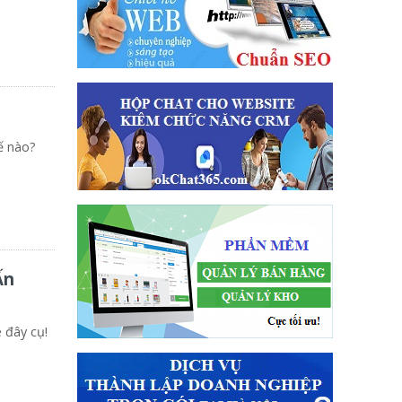
ế nào?
Ấn
 đây cụ!