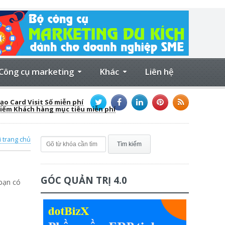
Công cụ marketing
Khác
Liên hệ
ạo Card Visit Số miễn phí
kiếm Khách hàng mục tiêu miễn phí
i trang chủ
GÓC QUẢN TRỊ 4.0
bạn có