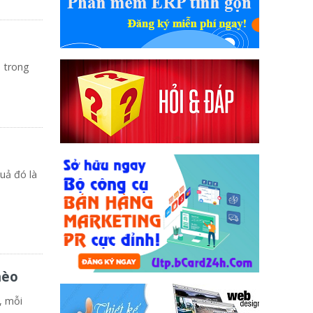
h trong
uả đó là
hèo
, mỗi