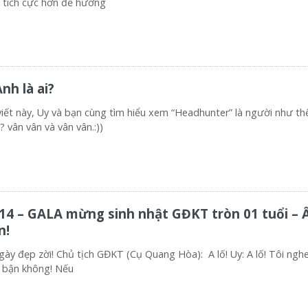
ĩ tích cực hơn để hướng
nh là ai?
viết này, Uy và bạn cùng tìm hiểu xem “Headhunter” là người như th
? vân vân và vân vân.:))
14 – GALA mừng sinh nhật GĐKT tròn 01 tuổi – 
n!
ày đẹp zời! Chủ tịch GĐKT (Cụ Quang Hòa): A lố! Uy: A lố! Tôi nghe
 bận không! Nếu