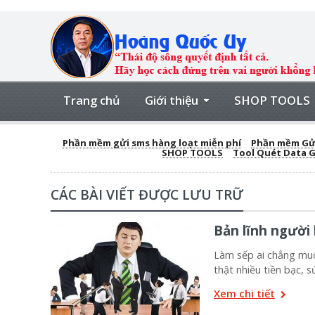
Trang chủ
Giới thiệu
SHOP TOOLS
Phần mềm gửi sms hàng loạt miễn phí
Phần mềm Gửi
SHOP TOOLS
Tool Quét Data 
CÁC BÀI VIẾT ĐƯỢC LƯU TRỮ
Bản lĩnh người
Làm sếp ai chẳng muố
thật nhiều tiền bạc,
Xem chi tiết