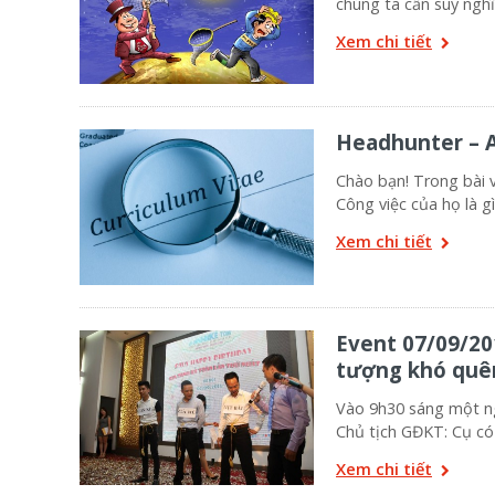
chúng ta cần suy ngh
Xem chi tiết
Headhunter – A
Chào bạn! Trong bài 
Công việc của họ là gì
Xem chi tiết
Event 07/09/20
tượng khó quê
Vào 9h30 sáng một ng
Chủ tịch GĐKT: Cụ có
Xem chi tiết