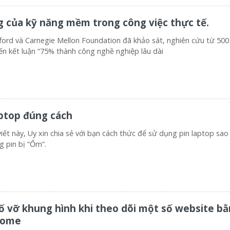
 của kỹ năng mềm trong công việc thực tế.
ford và Carnegie Mellon Foundation đã khảo sát, nghiên cứu từ 50
ến kết luận “75% thành công nghề nghiệp lâu dài
ptop đúng cách
iết này, Uy xin chia sẻ với bạn cách thức để sử dụng pin laptop sao
g pin bị “Ốm”.
ố vỡ khung hình khi theo dõi một số website b
rome