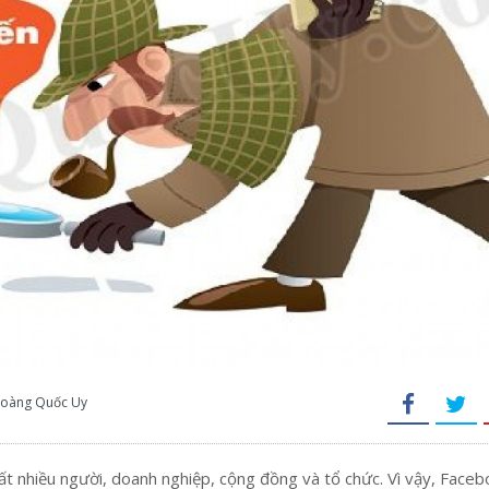
 Hoàng Quốc Uy
ất nhiều ng
ư
ời, doanh nghiệp, cộng
đ
ồng và tổ chức.
Vì vậy, Faceb