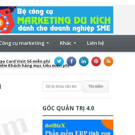
Công cụ marketing
Khác
Liên hệ
ạo Card Visit Số miễn phí
kiếm Khách hàng mục tiêu miễn phí
n
GÓC QUẢN TRỊ 4.0