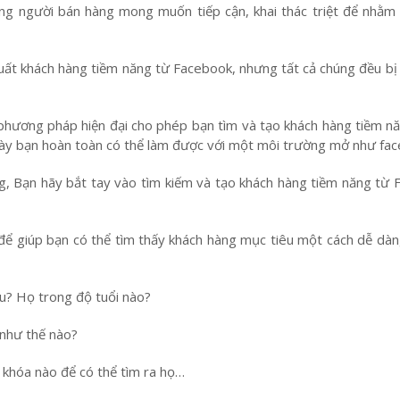
 người bán hàng mong muốn tiếp cận, khai thác triệt để nhằm 
xuất khách hàng tiềm n
ăng t
ừ Facebook, nh
ưng t
ất cả chúng
đ
ều bị
ph
ương ph
áp hiện
đ
ại cho phép bạn t
ìm và t
ạo khách hàng tiềm n
ă
ày bạn hoàn toàn có thể làm được với một môi trường mở như fa
g, Bạn hãy b
ắt tay vào t
ìm ki
ếm và tạo khách hàng tiềm n
ăng t
ừ 
 giúp bạn có thể tìm thấy khách hàng mục tiêu một cách dễ dàng
? Họ trong độ tuổi nào?
 như thế nào?
hóa nào để có thể tìm ra họ…