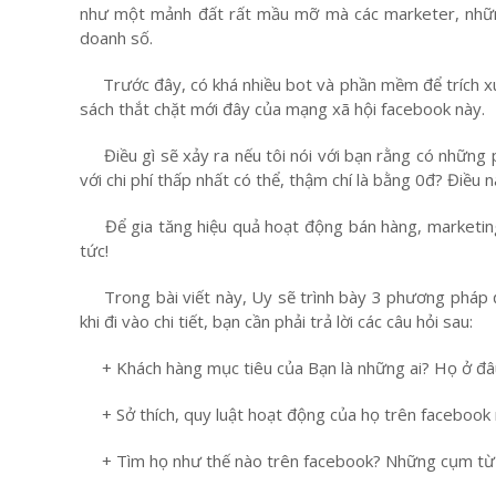
như một mảnh đất rất mầu mỡ mà các marketer, những
doanh số.
Trư
ớc
đ
ây, có khá nhiều bot và phần mềm
đ
ể trích 
sách thắt chặt mới đây của mạng xã hội facebook này.
Đi
ều g
ì s
ẽ xảy ra nếu tôi nói với bạn rằng có những 
với chi phí thấp nhất có thể, thậm chí là bằng 0đ
?
Điều n
Để gia tăng hiệu quả hoạt động bán hàng, marketin
tức!
Trong bài viết này, Uy sẽ trình bày 3 phương pháp để
khi đi vào chi tiết, bạn cần phải trả lời các câu hỏi sau:
+ Khách hàng mục tiêu của Bạn là những ai? Họ ở đâu
+ Sở thích, quy luật hoạt động của họ trên facebook
+ Tìm họ như thế nào trên facebook? Những cụm từ k