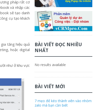
hương pháp rất cơ
cebook và nhập các
cebook sẽ tạo danh
 công cụ tạo khách
BÀI VIẾT ĐỌC NHIỀU
gia tăng hiệu quả
ing, hoặc digital
NHẤT
No results available
gười như ở khu vực
BÀI VIẾT MỚI
7 mẹo để kéo thành viên vào nhóm
zalo mà bạn cần biết