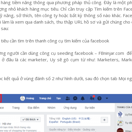
h hàng tiềm năng thông qua phương pháp thủ công. Đây là một p
ượng nhỏ khách hàng mục tiêu. Chỉ cần truy cập Tìm kiếm trên Fa
, kỹ năng, sở thích, tên công ty hoặc bất kỳ thông số nào khác. Fa
ải làm là xem qua danh sách, thu thập URL hồ sơ và gửi chúng cho
 sau:
iêu cần tìm trên thanh công cụ tìm kiếm của facebook
 người cần dùng công cụ seeding facebook – FBninjar.com để 
 ở đâu là các marketer, Uy sẽ gõ cụm từ như: Marketers, Market
c kết quả ở vùng đánh số 2 như hình dưới, sau đó chọn tab Mọi n