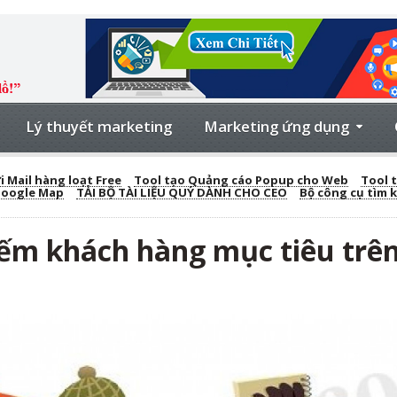
Lý thuyết marketing
Marketing ứng dụng
 Mail hàng loạt Free
Tool tạo Quảng cáo Popup cho Web
Tool t
Google Map
TẢI BỘ TÀI LIỆU QUÝ DÀNH CHO CEO
Bộ công cụ tìm 
ếm khách hàng mục tiêu trê