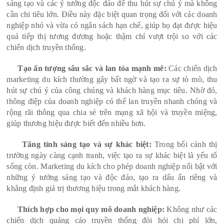
sáng tạo và các ý tưởng độc đáo để thu hút sự chú ý mà không
cần chi tiêu lớn. Điều này đặc biệt quan trọng đối với các doanh
nghiệp nhỏ và vừa có ngân sách hạn chế, giúp họ đạt được hiệu
quả tiếp thị tương đương hoặc thậm chí vượt trội so với các
chiến dịch truyền thống.
Tạo ấn tượng sâu sắc và lan tỏa mạnh mẽ:
Các chiến dịch
marketing du kích thường gây bất ngờ và tạo ra sự tò mò, thu
hút sự chú ý của công chúng và khách hàng mục tiêu. Nhờ đó,
thông điệp của doanh nghiệp có thể lan truyền nhanh chóng và
rộng rãi thông qua chia sẻ trên mạng xã hội và truyền miệng,
giúp thương hiệu được biết đến nhiều hơn.
Tăng tính sáng tạo và sự khác biệt:
Trong bối cảnh thị
trường ngày càng cạnh tranh, việc tạo ra sự khác biệt là yếu tố
sống còn. Marketing du kích cho phép doanh nghiệp nổi bật với
những ý tưởng sáng tạo và độc đáo, tạo ra dấu ấn riêng và
khẳng định giá trị thương hiệu trong mắt khách hàng.
Thích hợp cho mọi quy mô doanh nghiệp:
Không như các
chiến dịch quảng cáo truyền thống đòi hỏi chi phí lớn,