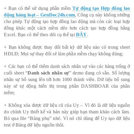
+ Bạn có thể sử dụng phần mềm
Tự động tạo Hợp đồng lao
động hàng loạt – GenDoc24h.com
, Công cụ này không những
cho phép Tự động tạo hợp đồng lao động mà còn các loại hợp
đồng khác một cách mềm dẻo hơn cách tạo hợp đồng bằng
Excel. Bạn có thể theo dõi cụ thể tại
ĐÂY
.
+ Bạn không được thay đổi bất kỳ dữ liệu nào có trong sheet
HĐLĐ; Mọi sự thay đổi sẽ làm phần mềm chạy không đúng;
+ Các bạn có thể thêm danh sách nhân sự vào các hàng trống ở
cuối sheet “
Danh sách nhân sự
” demo đang có sẵn. Số lượng
nhân sự bổ sung lên tới hơn 1000 thành viên. Dữ liệu bổ sung
này sẽ tự động hiển thị trong phần DASHBOAR của phần
mềm;
+ Không xóa được dữ liệu cũ của Uy – Vì đó là dữ liệu nguồn
do chính Uy thiết kế và bản này giúp bạn tham khảo cách làm.
Bỏ qua file “Bảng phụ” nhé. Vì nó chỉ dùng để Uy tạo dữ liệu
test ở Bảng dữ liệu nguồn thôi.