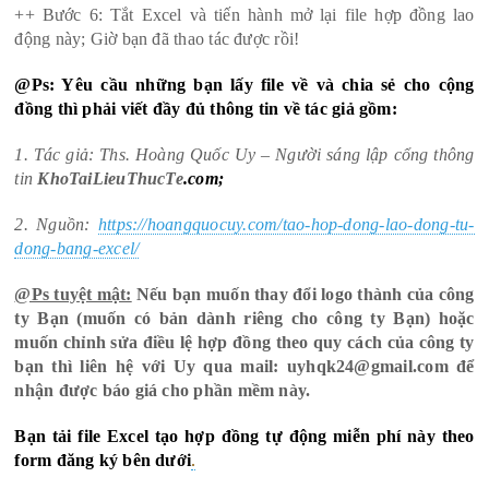
++ Bước 6: Tắt Excel và tiến hành mở lại file hợp đồng lao
động này; Giờ bạn đã thao tác được rồi!
@Ps: Yêu cầu những bạn lấy file về và chia sẻ cho cộng
đồng thì phải viết đầy đủ thông tin về tác giả gồm:
1. Tác giả: Ths. Hoàng Quốc Uy – Người sáng lập cổng thông
tin
KhoTaiLieuThucTe
.com
;
2. Nguồn:
https://hoangquocuy.com/tao-hop-dong-lao-dong-tu-
dong-bang-excel/
@Ps tuyệt mật:
Nếu bạn muốn thay đổi logo thành của công
ty Bạn (muốn có bản dành riêng cho công ty Bạn) hoặc
muốn chỉnh sửa điều lệ hợp đồng theo quy cách của công ty
bạn thì liên hệ với Uy qua mail: uyhqk24@gmail.com để
nhận được báo giá cho phần mềm này.
Bạn tải file Excel tạo hợp đồng tự động miễn phí này theo
form đăng ký bên dưới
.