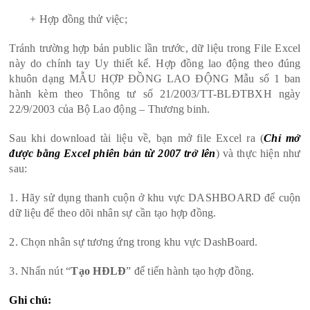
+ Hợp đồng thử việc;
Tránh trường hợp bản public lần trước, dữ liệu trong File Excel
này do chính tay Uy thiết kế. Hợp đồng lao động theo đúng
khuôn dạng MẪU HỢP ĐỒNG LAO ĐỘNG Mẫu số 1 ban
hành kèm theo Thông tư số 21/2003/TT-BLĐTBXH ngày
22/9/2003 của Bộ Lao động – Thương binh.
Sau khi download tài liệu về, bạn mở file Excel ra (
Chỉ mở
được bằng Excel phiên bản từ 2007 trở lên
) và thực hiện như
sau:
1. Hãy sử dụng thanh cuộn ở khu vực DASHBOARD để cuộn
dữ liệu để theo dõi nhân sự cần tạo hợp đồng.
2. Chọn nhân sự tương ứng trong khu vực DashBoard.
3. Nhấn nút “
Tạo HĐLĐ
” để tiến hành tạo hợp đồng.
Ghi chú: