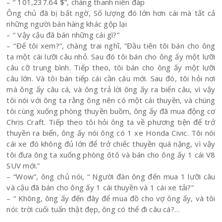
– “ 101,237.64 $”, chàng thanh niên đáp
Ông chủ đã bị bất ngờ, Số lượng đó lớn hơn cái mà tất cả
những người bán hàng khác gộp lại
– “ Vậy cậu đã bán những cái gì?”
– “Để tôi xem?”, chàng trai nghĩ, “Đầu tiên tôi bán cho ông
ta một cái lưỡi câu nhỏ. Sau đó tôi bán cho ông ấy một lưỡi
câu cỡ trung bình. Tiếp theo, tôi bán cho ông ấy một lưỡi
câu lớn. Và tôi bán tiếp cái cần câu mới. Sau đó, tôi hỏi nơi
mà ông ấy câu cá, và ông trả lời ông ấy ra biển câu, vì vậy
tôi nói với ông ta rằng ông nên có một cái thuyền, và chúng
tôi cùng xuống phòng thuyền buồm, ông ấy đã mua động cơ
Chris Craft. Tiếp theo tôi hỏi ông ta về phương tiện để trở
thuyền ra biển, ông ấy nói ông có 1 xe Honda Civic. Tôi nói
cái xe đó không đủ lớn để trở chiếc thuyền quá nặng, vì vậy
tôi đưa ông ta xuống phòng ôtô và bán cho ông ấy 1 cái V8
SUV mới.”
– “Wow”, ông chủ nói, “ Người đàn ông đến mua 1 lưỡi câu
và cậu đã bán cho ông ấy 1 cái thuyền và 1 cái xe tải?”
– “ Không, ông ấy đến đây để mua đồ cho vợ ông ấy, và tôi
nói: trời cuối tuấn thật đẹp, ông có thể đi câu cá?…