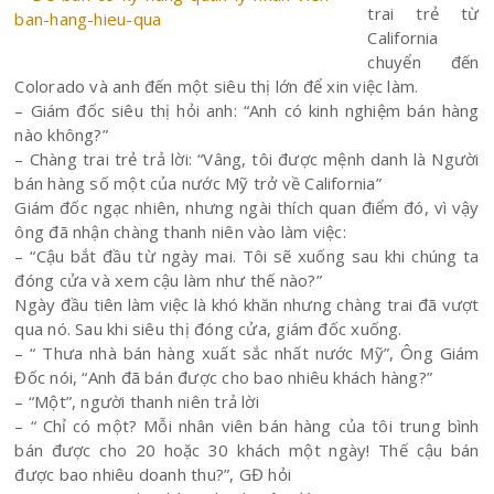
trai trẻ từ
California
chuyển đến
Colorado và anh đến một siêu thị lớn để xin việc làm.
– Giám đốc siêu thị hỏi anh: “Anh có kinh nghiệm bán hàng
nào không?”
– Chàng trai trẻ trả lời: “Vâng, tôi được mệnh danh là Người
bán hàng số một của nước Mỹ trở về California”
Giám đốc ngạc nhiên, nhưng ngài thích quan điểm đó, vì vậy
ông đã nhận chàng thanh niên vào làm việc:
– “Cậu bắt đầu từ ngày mai. Tôi sẽ xuống sau khi chúng ta
đóng cửa và xem cậu làm như thế nào?”
Ngày đầu tiên làm việc là khó khăn nhưng chàng trai đã vượt
qua nó. Sau khi siêu thị đóng cửa, giám đốc xuống.
– “ Thưa nhà bán hàng xuất sắc nhất nước Mỹ”, Ông Giám
Đốc nói, “Anh đã bán được cho bao nhiêu khách hàng?”
– “Một”, người thanh niên trả lời
– “ Chỉ có một? Mỗi nhân viên bán hàng của tôi trung bình
bán được cho 20 hoặc 30 khách một ngày! Thế cậu bán
được bao nhiêu doanh thu?”, GĐ hỏi