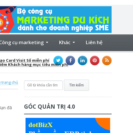
Công cụ marketing
Khác
Liên hệ
ạo Card Visit Số miễn phí
kiếm Khách hàng mục tiêu miễn phí
i trang chủ
GÓC QUẢN TRỊ 4.0
Bạn đã