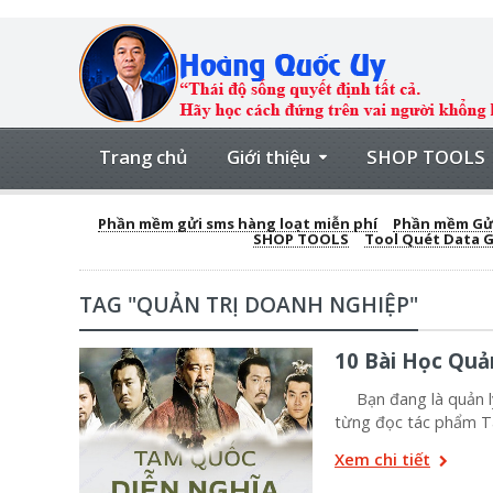
Trang chủ
Giới thiệu
SHOP TOOLS
Phần mềm gửi sms hàng loạt miễn phí
Phần mềm Gửi
SHOP TOOLS
Tool Quét Data 
TAG "QUẢN TRỊ DOANH NGHIỆP"
10 Bài Học Quả
Bạn đang là quản lý
từng đọc tác phẩm T
Xem chi tiết