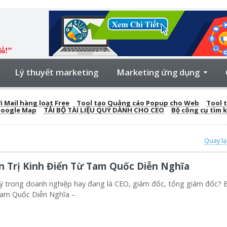
Lý thuyết marketing
Marketing ứng dụng
 Mail hàng loạt Free
Tool tạo Quảng cáo Popup cho Web
Tool t
Google Map
TẢI BỘ TÀI LIỆU QUÝ DÀNH CHO CEO
Bộ công cụ tìm 
Quay lạ
n Trị Kinh Điển Từ Tam Quốc Diễn Nghĩa
 trong doanh nghiệp hay đang là CEO, giám đốc, tổng giám đốc? 
am Quốc Diễn Nghĩa –