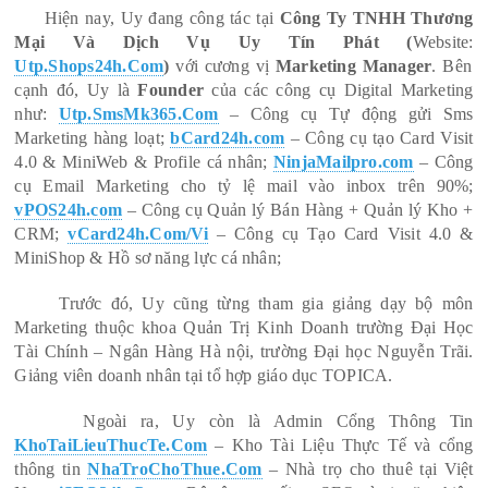
Hiện nay, Uy đang công tác tại
Công Ty TNHH Thương
Mại Và Dịch Vụ Uy Tín Phát (
Website:
Utp.Shops24h.Com
)
với cương vị
Marketing Manager
. Bên
cạnh đó, Uy là
Founder
của các công cụ Digital Marketing
như:
Utp.SmsMk365.Com
– Công cụ Tự động gửi Sms
Marketing hàng loạt;
bCard24h.com
– Công cụ tạo Card Visit
4.0 & MiniWeb & Profile cá nhân;
NinjaMailpro.com
– Công
cụ Email Marketing cho tỷ lệ mail vào inbox trên 90%;
vPOS24h.com
– Công cụ Quản lý Bán Hàng + Quản lý Kho +
CRM;
vCard24h.Com/Vi
– Công cụ Tạo Card Visit 4.0 &
MiniShop & Hồ sơ năng lực cá nhân;
Trước đó, Uy cũng từng tham gia giảng dạy bộ môn
Marketing thuộc khoa Quản Trị Kinh Doanh trường Đại Học
Tài Chính – Ngân Hàng Hà nội, trường Đại học Nguyễn Trãi.
Giảng viên doanh nhân tại tổ hợp giáo dục TOPICA.
Ngoài ra, Uy còn là Admin Cổng Thông Tin
KhoTaiLieuThucTe.Com
– Kho Tài Liệu Thực Tế và cổng
thông tin
NhaTroChoThue.Com
– Nhà trọ cho thuê tại Việt