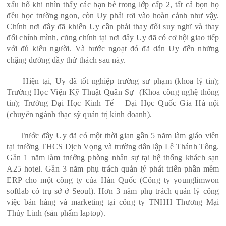
xấu hổ khi nhìn thấy các bạn bè trong lớp cấp 2, tất cả bọn họ
đều học trường ngon, còn Uy phải rơi vào hoàn cảnh như vậy.
Chính nơi đây đã khiến Uy cần phải thay đổi suy nghĩ và thay
đổi chính mình, cũng chính tại nơi đây Uy đã có cơ hội giao tiếp
với đủ kiểu người. Và bước ngoạt đó đã dẫn Uy đến những
chặng đường đầy thử thách sau này.
Hiện tại, Uy đã tốt nghiệp trường sư phạm (khoa lý tin);
Trường Học Viện Kỹ Thuật Quân Sự (Khoa công nghệ thông
tin); Trường Đại Học Kinh Tế – Đại Học Quốc Gia Hà nội
(chuyên ngành thạc sỹ quản trị kinh doanh).
Trước đây Uy đã có một thời gian gần 5 năm làm giáo viên
tại trường THCS Dịch Vọng và trường dân lập Lê Thánh Tông.
Gần 1 năm làm trưởng phòng nhân sự tại hệ thống khách sạn
A25 hotel. Gần 3 năm phụ trách quản lý phát triển phần mềm
ERP cho một công ty của Hàn Quốc (Công ty younglimwon
softlab có trụ sở ở Seoul). Hơn 3 năm phụ trách quản lý công
việc bán hàng và marketing tại công ty TNHH Thương Mại
Thủy Linh (sản phẩm laptop).