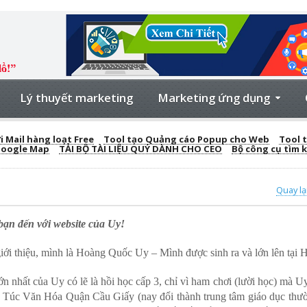
Lý thuyết marketing
Marketing ứng dụng
 Mail hàng loạt Free
Tool tạo Quảng cáo Popup cho Web
Tool t
Google Map
TẢI BỘ TÀI LIỆU QUÝ DÀNH CHO CEO
Bộ công cụ tìm 
Quay lạ
 đến với website của Uy!
iới thiệu, mình là Hoàng Quốc Uy – Mình được sinh ra và lớn lên tại H
n nhất của Uy có lẽ là hồi học cấp 3, chỉ vì ham chơi (lười học) mà U
 Túc Văn Hóa Quận Cầu Giấy (nay đổi thành trung tâm giáo dục thư