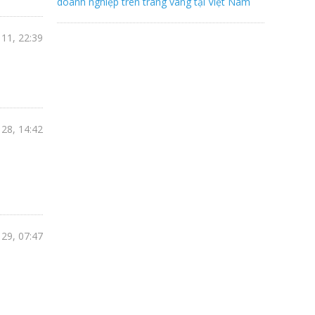
doanh nghiệp trên trang vàng tại Việt Nam
11, 22:39
28, 14:42
29, 07:47