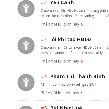
#2
Yen Canh
Chào anh ạ! File HĐLĐ của anh trong phần n
đc. em ko thể chỉnh sửa đc. anh giúp em vớ
Phản hồi lời bình này
#3
lỗi khi tạo HĐLĐ
Chào anh! em đã tải excel HĐLĐ của anh ạ, 
‘EDATE’ cannot be found” Em phải xử lý nh
Phản hồi lời bình này
#4
Pham Thi Thanh Binh
Mình muốn học lớp excel ngày 29/7
Phản hồi lời bình này
#5
Bùi Như Huế