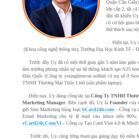
Quận Cầu Giấy).
lớp cấp 2, tất c
đây đã khiến Uy 
có cơ hội giao 
thử thách sau nà
Hiện tại, Uy
(Khoa công nghệ thông tin); Trường Đại Học Kinh Tế – Đạ
Trước đây Uy đã có một thời gian gần 5 năm làm giáo
làm trưởng phòng nhân sự tại hệ thống khách sạn A25 hot
Hàn Quốc (Công ty younglimwon softlab có trụ sở ở Seou
TNHH Thương Mại Thủy Linh (sản phẩm laptop).
Hiện nay, Uy đang công tác tại
Công Ty TNHH Thương
Marketing Manager
. Bên cạnh đó, Uy là
Founder
của c
gửi Sms Marketing hàng loạt;
bCard24h.com
– Công cụ t
Email Marketing cho tỷ lệ mail vào inbox trên 90%
vCard24h.Com/Vi
– Công cụ Tạo Card Visit 4.0 & MiniS
Trước đó, Uy cũng từng tham gia giảng dạy bộ môn 