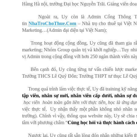
Hàng Hà nội, trường Đại học Nguyễn Trãi. Giảng viên doa
Ngoài ra, Uy còn là Admin Cổng Thông 
tin
NhaTroChoThue.Com
– Nhà trọ cho thuê tại Việt 
Marketing…(Admin đại diện tại Việt Nam);
Trong hoạt động cộng đồng, Uy cũng đã tham gia rấ
marketing; Nhóm Group quản trị và khởi nghiệp…Tuy nhiê
vị Admin trong cộng đồng với hơn 250 ngàn thành viên này
Bên cạnh đó, Uy cũng từng tư vấn chiến lược marke
Trường THCS Lê Quý Đôn; Trường THPT tư thục L
Trong quá trình làm việc thực tế, Uy đã training kỹ nă
tập viên, nhân sự mới, nhân viên cấp dưới, nhân sự dư
học viên hoàn toàn gắn liền với thực tiễn, học là ứng dụ
việc thực tế, Uy nhận thấy một phần không nhỏ nhân sự t
trường). Chính vì vậy, thông qua website này, Uy sẽ chia 
tâm với phương châm “
Cùng học hỏi và thực hành cách 
Ngược lại, Uy cũng rất sẵn lòng đón nhận những kiến th