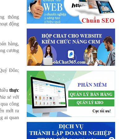
g thông
hoạt động
bán hàng,
ong cương
 Quý Đôn;
nhiều
thực
ia sẻ với
g qua công
ên mới ra
ng ai quan