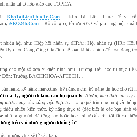
nh nhân tại tổ hợp giáo dục TOPICA.
Tin
KhoTaiLieuThucTe.Com
– Kho Tài Liệu Thực Tế và cổn
Nam;
iSEO24h.Com
– Bộ công cụ tối ưu SEO và gia tăng hiệu quả 
t nhiều hội như: Hiệp hội nhân sự (HRA); Hội nhân sự (HR); Hội 
n Uy chọn Cộng đồng Gia đình kế toán là hội chính để hoạt động tr
.
ting cho một số đơn vị điển hình như: Trường Tiểu học tư thục Lê
ê Quý Đôn; Trường BACHKHOA-APTECH…
ng bán hàng, kỹ năng marketing, kỹ năng mềm, kỹ năng tin học cho rất 
ới đại lý, người đi làm, cán bộ quản lý
.
Những kiến thức mà Uy ch
ng được ngay vào công việc thực tế
. Trong quá trình training và thôn
hiếu nhiều kiến thức, kỹ năng thực tế (đặc biệt là các bạn sinh vi
sẻ những gì mình đã từng làm hoặc học hỏi từ cấp trên tới tất cả nhữ
đứng trên vai những người khổng lồ
“.
ức, những chia sẻ từ các bạn.