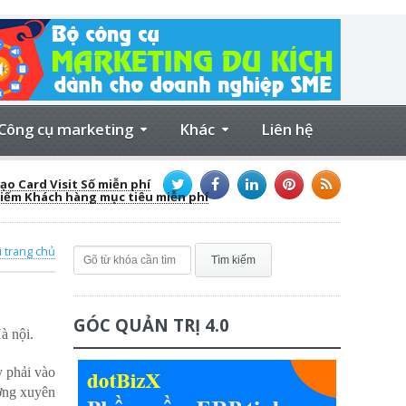
Công cụ marketing
Khác
Liên hệ
ạo Card Visit Số miễn phí
kiếm Khách hàng mục tiêu miễn phí
i trang chủ
GÓC QUẢN TRỊ 4.0
à nội.
y phải vào
ờng xuyên