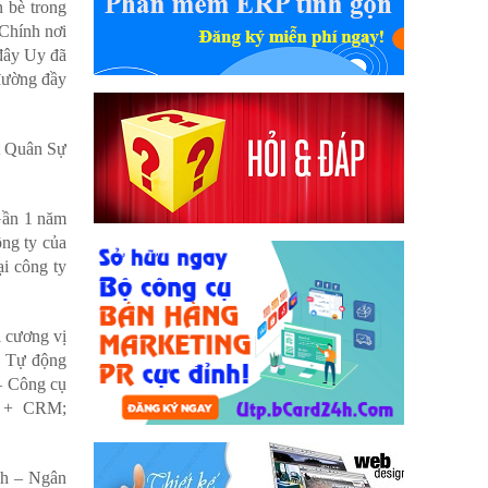
n bè trong
 Chính nơi
 đây Uy đã
 đường đầy
ật Quân Sự
Gần 1 năm
ng ty của
i công ty
 cương vị
 Tự động
 Công cụ
 + CRM;
nh – Ngân