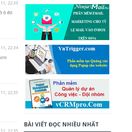
11, 22:33
 ở ô đó
11, 22:34
acro
11, 22:35
BÀI VIẾT ĐỌC NHIỀU NHẤT
11, 22:35