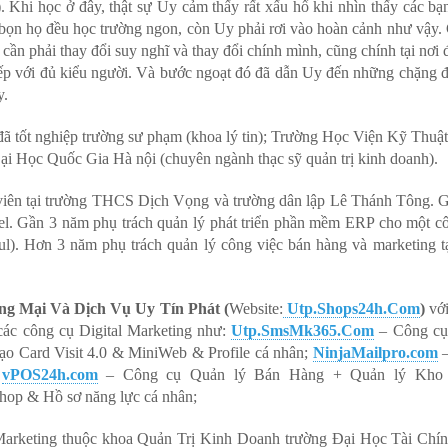
 Khi học ở đây, thật sự Uy cảm thấy rất xấu hổ khi nhìn thấy các bạ
ả bọn họ đều học trường ngon, còn Uy phải rơi vào hoàn cảnh như vậy.
cần phải thay đổi suy nghĩ và thay đổi chính mình, cũng chính tại nơi
tiếp với đủ kiểu người. Và bước ngoạt đó đã dẫn Uy đến những chặng
y.
 đã tốt nghiệp trường sư phạm (khoa lý tin); Trường Học Viện Kỹ Thu
i Học Quốc Gia Hà nội (chuyên ngành thạc sỹ quản trị kinh doanh).
 viên tại trường THCS Dịch Vọng và trường dân lập Lê Thánh Tông. 
el. Gần 3 năm phụ trách quản lý phát triển phần mềm ERP cho một cô
l). Hơn 3 năm phụ trách quản lý công việc bán hàng và marketing tạ
 Mại Và Dịch Vụ Uy Tín Phát (
Website:
Utp.Shops24h.Com
)
với
ác công cụ Digital Marketing như:
Utp.SmsMk365.Com
– Công cụ
ạo Card Visit 4.0 & MiniWeb & Profile cá nhân;
NinjaMailpro.com
–
;
vPOS24h.com
– Công cụ Quản lý Bán Hàng + Quản lý Kho
hop & Hồ sơ năng lực cá nhân;
Marketing thuộc khoa Quản Trị Kinh Doanh trường Đại Học Tài Chí