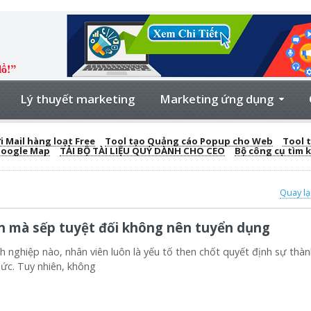
Lý thuyết marketing
Marketing ứng dụng
 Mail hàng loạt Free
Tool tạo Quảng cáo Popup cho Web
Tool t
Google Map
TẢI BỘ TÀI LIỆU QUÝ DÀNH CHO CEO
Bộ công cụ tìm 
Quay lạ
ên mà sếp tuyệt đối không nên tuyển dụng
ghiệp nào, nhân viên luôn là yếu tố then chốt quyết định sự thà
hức. Tuy nhiên, không