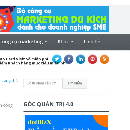
Công cụ marketing
Khác
Liên hệ
ạo Card Visit Số miễn phí
kiếm Khách hàng mục tiêu miễn phí
i trang chủ
GÓC QUẢN TRỊ 4.0
nh công