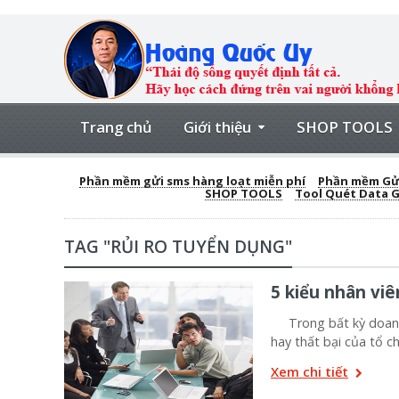
Trang chủ
Giới thiệu
SHOP TOOLS
Phần mềm gửi sms hàng loạt miễn phí
Phần mềm Gửi
SHOP TOOLS
Tool Quét Data 
TAG "RỦI RO TUYỂN DỤNG"
5 kiểu nhân vi
Trong bất kỳ doanh n
hay thất bại của tổ c
Xem chi tiết