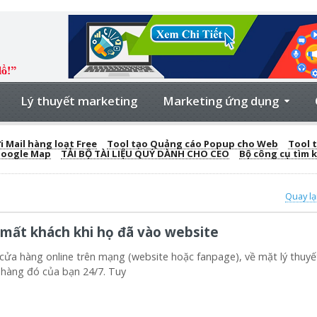
Lý thuyết marketing
Marketing ứng dụng
 Mail hàng loạt Free
Tool tạo Quảng cáo Popup cho Web
Tool t
Google Map
TẢI BỘ TÀI LIỆU QUÝ DÀNH CHO CEO
Bộ công cụ tìm 
Quay lạ
mất khách khi họ đã vào website
a hàng online trên mạng (website hoặc fanpage), về mặt lý thuyế
 hàng đó của bạn 24/7. Tuy