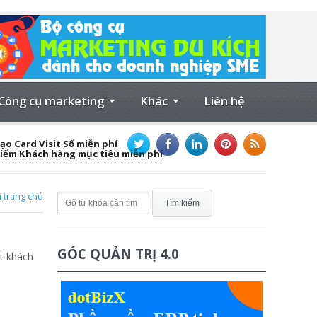
Công cụ marketing
Khác
Liên hệ
ạo Card Visit Số miễn phí
kiếm Khách hàng mục tiêu miễn phí
i trang chủ
GÓC QUẢN TRỊ 4.0
t khách