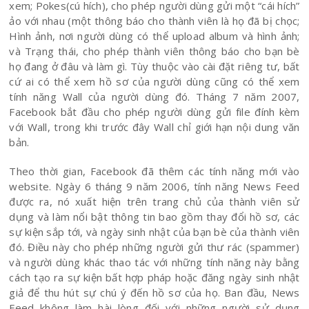
xem; Pokes(cú hích), cho phép người dùng gửi một “cái hích”
ảo với nhau (một thông báo cho thành viên là họ đã bị chọc;
Hình ảnh, nơi người dùng có thể upload album và hình ảnh;
và Trạng thái, cho phép thành viên thông báo cho bạn bè
họ đang ở đâu và làm gì. Tùy thuộc vào cài đặt riêng tư, bất
cứ ai có thể xem hồ sơ của người dùng cũng có thể xem
tính năng Wall của người dùng đó. Tháng 7 năm 2007,
Facebook bắt đầu cho phép người dùng gửi file đính kèm
với Wall, trong khi trước đây Wall chỉ giới hạn nội dung văn
bản.
Theo thời gian, Facebook đã thêm các tính năng mới vào
website. Ngày 6 tháng 9 năm 2006, tính năng News Feed
được ra, nó xuất hiện trên trang chủ của thành viên sử
dụng và làm nổi bật thông tin bao gồm thay đổi hồ sơ, các
sự kiện sắp tới, và ngày sinh nhật của bạn bè của thành viên
đó. Điều này cho phép những người gửi thư rác (spammer)
và người dùng khác thao tác với những tính năng này bằng
cách tạo ra sự kiện bất hợp pháp hoặc đăng ngày sinh nhật
giả để thu hút sự chú ý đến hồ sơ của họ. Ban đầu, News
Feed không làm hài lòng đối với những người sử dụng